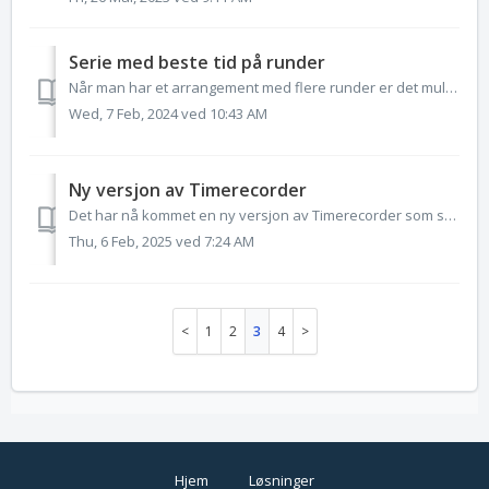
Serie med beste tid på runder
Når man har et arrangement med flere runder er det mulig å sette opp en serie der man kan få ut beste runde, total tid osv. Man lager først virtuelle øv...
Wed, 7 Feb, 2024 ved 10:43 AM
Ny versjon av Timerecorder
Det har nå kommet en ny versjon av Timerecorder som skal være litt enklere å bruke, når man åpner programmet ser det slik ut. Lastes ned her: EQ Time Recor...
Thu, 6 Feb, 2025 ved 7:24 AM
1
2
3
4
Hjem
Løsninger