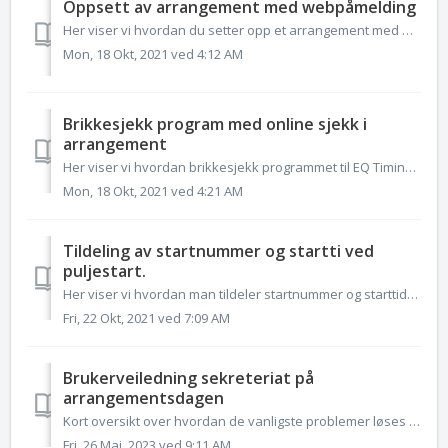
Oppsett av arrangement med webpåmelding
Her viser vi hvordan du setter opp et arrangement med webpåmelding.
Mon, 18 Okt, 2021 ved 4:12 AM
Brikkesjekk program med online sjekk i
arrangement
Her viser vi hvordan brikkesjekk programmet til EQ Timing virker.
Mon, 18 Okt, 2021 ved 4:21 AM
Tildeling av startnummer og startti ved
puljestart.
Her viser vi hvordan man tildeler startnummer og starttider ved puljestart.
Fri, 22 Okt, 2021 ved 7:09 AM
Brukerveiledning sekreteriat på
arrangementsdagen
Kort oversikt over hvordan de vanligste problemer løses når man står i sekreteriatet. 1. Navnet mitt er skrevet feil. Jeg har feilt Kjønn. Fødselsdat...
Fri, 26 Mai, 2023 ved 9:11 AM