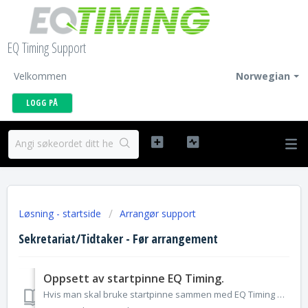
EQ Timing Support
Velkommen
Norwegian
LOGG PÅ
Løsning - startside
Arrangør support
Sekretariat/Tidtaker - Før arrangement
Oppsett av startpinne EQ Timing.
Hvis man skal bruke startpinne sammen med EQ Timing må man i oppsettet gjøre noen valg. Man kobler startpinnen til f.eks. start inngangen på ECB/ETS. ...