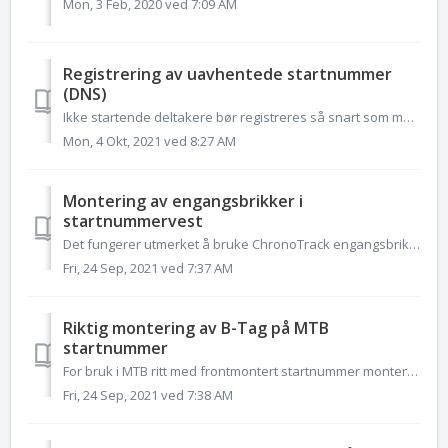
Mon, 3 Feb, 2020 ved 7:09 AM
Registrering av uavhentede startnummer
(DNS)
Ikke startende deltakere bør registreres så snart som mulig etter at startnummerutdelingen er avsluttet. Dette gir best mulig oversikt over antall deltaker...
Mon, 4 Okt, 2021 ved 8:27 AM
Montering av engangsbrikker i
startnummervest
Det fungerer utmerket å bruke ChronoTrack engangsbrikker i startnummervester hvis de er riktig montert Løsningen fungerer godt sammen med FlashPoint ant...
Fri, 24 Sep, 2021 ved 7:37 AM
Riktig montering av B-Tag på MTB
startnummer
For bruk i MTB ritt med frontmontert startnummer monteres B-Tag horisontalt på baksiden av startnummeret. Brikkene monteres midt på startnummeret slik at d...
Fri, 24 Sep, 2021 ved 7:38 AM