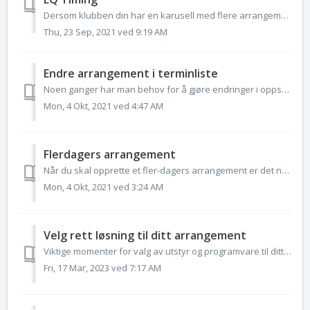
Dersom klubben din har en karusell med flere arrangement i løpet av sesongen kan du bruke Serie-løsningen for å holde oversikt over hvor mange ganger hver l...
Thu, 23 Sep, 2021 ved 9:19 AM
Endre arrangement i terminliste
Noen ganger har man behov for å gjøre endringer i oppsettet av et arrangement etter at det er opprettet med veiviseren. Her beskriver vi de mest vanlige en...
Mon, 4 Okt, 2021 ved 4:47 AM
Flerdagers arrangement
Når du skal opprette et fler-dagers arrangement er det noen forhold du bør ta hensyn til. Skal man opprette det som ett arrangement – med alle øvelser saml...
Mon, 4 Okt, 2021 ved 3:24 AM
Velg rett løsning til ditt arrangement
Viktige momenter for valg av utstyr og programvare til ditt arrangement: Hvilket utstyr disponerer klubben selv? Har arenanen nett-tilgang? Er det st...
Fri, 17 Mar, 2023 ved 7:17 AM