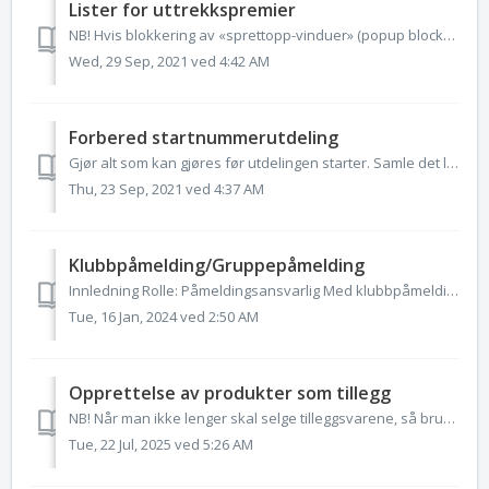
Lister for uttrekkspremier
NB! Hvis blokkering av «sprettopp-vinduer» (popup blocker) står på i nettleseren din vil ikke utskrifter komme opp. Du vil da få en advarsel fra nettlesere...
Wed, 29 Sep, 2021 ved 4:42 AM
Forbered startnummerutdeling
Gjør alt som kan gjøres før utdelingen starter. Samle det løper/rytter skal ha i pose eller konvolutt merket med startnummer og legg dem slik at de lett kan...
Thu, 23 Sep, 2021 ved 4:37 AM
Klubbpåmelding/Gruppepåmelding
Innledning Rolle: Påmeldingsansvarlig Med klubbpåmeldings funksjonen kan påmeldingsansvarlig i klubben raskt og enkelt melde på sine aktive utøvere til sy...
Tue, 16 Jan, 2024 ved 2:50 AM
Opprettelse av produkter som tillegg
NB! Når man ikke lenger skal selge tilleggsvarene, så bruk varelager og sett max antall, ikke sett utgått dato på tilleggsprodukter I fanen Webpåmelding...
Tue, 22 Jul, 2025 ved 5:26 AM