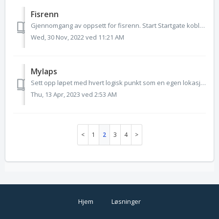
Fisrenn
Gjennomgang av oppsett for fisrenn. Start Startgate kobles til målleser A og B med kabel. C system er normalt frittstående ets med kode 0 og en t...
Wed, 30 Nov, 2022 ved 11:21 AM
Mylaps
Sett opp løpet med hvert logisk punkt som en egen lokasjon og navngi dem som din arrangør id og et logisk navn: eks: 3432FV,3432Mål Legg til enhetene...
Thu, 13 Apr, 2023 ved 2:53 AM
1
2
3
4
Hjem
Løsninger