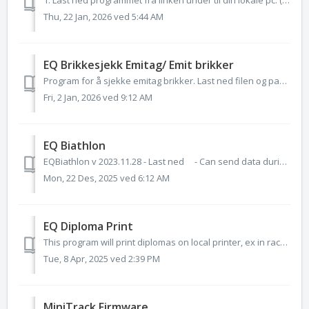
1. Last ned programmet fra linken under til din lokale pc. (versjon 4.1) https://downloads.eqtiming.com/files/etiming 4.1 installasjon 2. Filen lagr...
Thu, 22 Jan, 2026 ved 5:44 AM
EQ Brikkesjekk Emitag/ Emit brikker
Program for å sjekke emitag brikker. Last ned filen og pakk ut programfilen. Flytt den til ønsket katalog. Gjerne c:\programfiler(86)\eqtiming Du ka...
Fri, 2 Jan, 2026 ved 9:12 AM
EQ Biathlon
EQBiathlon v 2023.11.28 - Last ned - Can send data during shooting so one can see hits and misses in real time. EQBiathlon v 2025.12.22 - Last ned ...
Mon, 22 Des, 2025 ved 6:12 AM
EQ Diploma Print
This program will print diplomas on local printer, ex in race office on preprinted graphics. Latest version 2024-02-15-1600 - Login added for authentic...
Tue, 8 Apr, 2025 ved 2:39 PM
MiniTrack Firmware