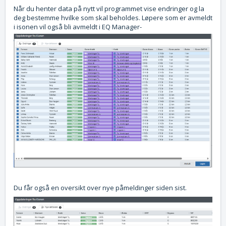
Når du henter data på nytt vil programmet vise endringer og la
deg bestemme hvilke som skal beholdes. Løpere som er avmeldt
i isonen vil også bli avmeldt i EQ Manager-
Du får også en oversikt over nye påmeldinger siden sist.