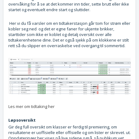
overvåking for å se at det kommer inn tider, sette brutt eller ikke
startet og eventuelt endre start og sluttider.
Her vi du få varsler om en tidtakerstasjon går tom for strøm eller
kobler seg ned og det er egne faner for ukjente brikker,
starttider som ikke er koblet og detalj oversikt over alle
tidtakerenhetene dine. Det er også sjekk på om klokkene er stilt
rett så du slipper en overraskelse ved overgang til sommertid.
Les mer om tidtaking her
Løpsoversikt
Gir deg full oversikt om klasser er ferdig til premiering, om
resultatene er uoffisielle eller offisielle og om lister er skrevet. ut.
Oppdateringer her vises på live sidene også, så publikum vet