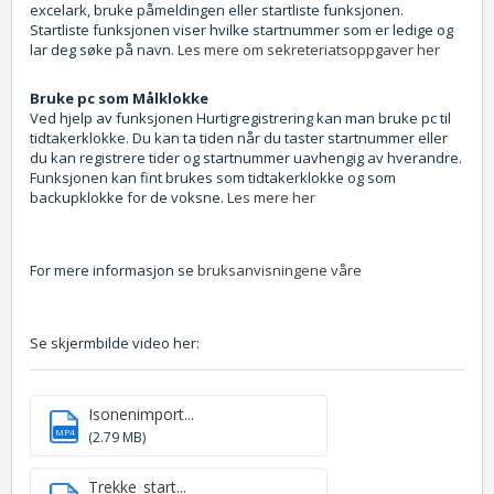
excelark, bruke påmeldingen eller startliste funksjonen.
Startliste funksjonen viser hvilke startnummer som er ledige og
lar deg søke på navn.
Les mere om sekreteriatsoppgaver her
Bruke pc som Målklokke
Ved hjelp av funksjonen Hurtigregistrering kan man bruke pc til
tidtakerklokke. Du kan ta tiden når du taster startnummer eller
du kan registrere tider og startnummer uavhengig av hverandre.
Funksjonen kan fint brukes som tidtakerklokke og som
backupklokke for de voksne.
Les mere her
For mere informasjon se
bruksanvisningene våre
Se skjermbilde video her:
Isonenimport...
MP4
(2.79 MB)
Trekke_start...