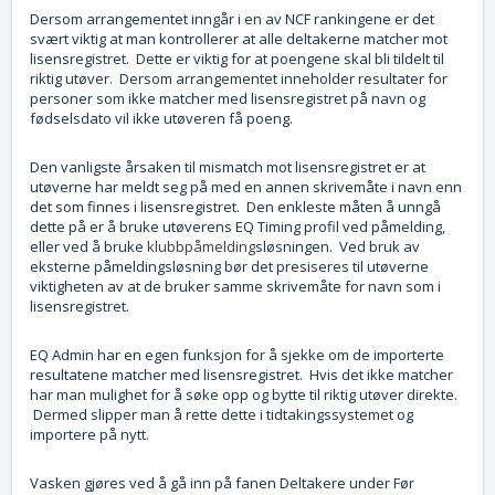
Dersom arrangementet inngår i en av NCF rankingene er det
svært viktig at man kontrollerer at alle deltakerne matcher mot
lisensregistret. Dette er viktig for at poengene skal bli tildelt til
riktig utøver. Dersom arrangementet inneholder resultater for
personer som ikke matcher med lisensregistret på navn og
fødselsdato vil ikke utøveren få poeng.
Den vanligste årsaken til mismatch mot lisensregistret er at
utøverne har meldt seg på med en annen skrivemåte i navn enn
det som finnes i lisensregistret. Den enkleste måten å unngå
dette på er å bruke utøverens EQ Timing profil ved påmelding,
eller ved å bruke
klubbpåmelding
sløsningen. Ved bruk av
eksterne påmeldingsløsning bør det presiseres til utøverne
viktigheten av at de bruker samme skrivemåte for navn som i
lisensregistret.
EQ Admin har en egen funksjon for å sjekke om de importerte
resultatene matcher med lisensregistret. Hvis det ikke matcher
har man mulighet for å søke opp og bytte til riktig utøver direkte.
Dermed slipper man å rette dette i tidtakingssystemet og
importere på nytt.
Vasken gjøres ved å gå inn på fanen Deltakere under Før